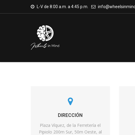
L-V de 8:00 a.m. a 4:45 p.m.
info@wheelsinmin
DIRECCIÓN
Plaza Víquez, de la Ferretería el
Pipiolo 200m Sur, 50m Oeste, al