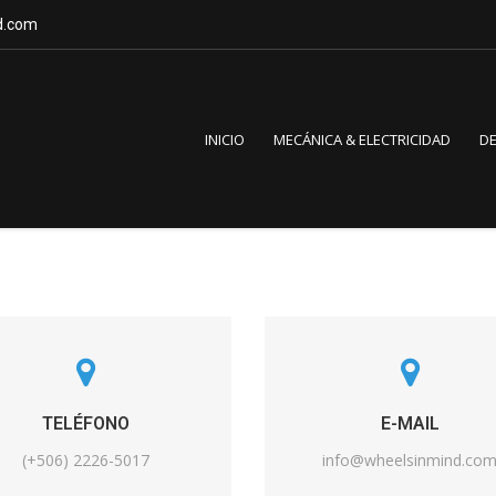
d.com
INICIO
MECÁNICA & ELECTRICIDAD
D
TELÉFONO
E-MAIL
(+506) 2226-5017
info@wheelsinmind.co