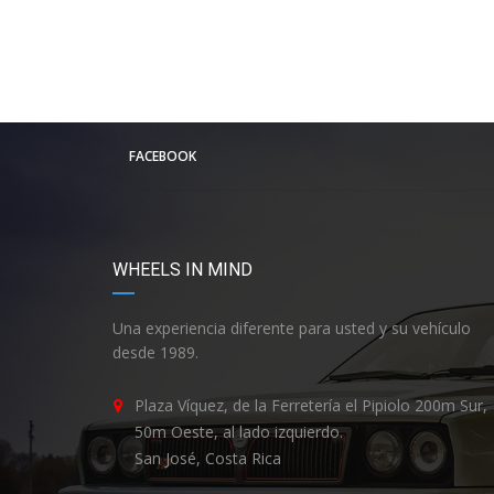
FACEBOOK
WHEELS IN MIND
Una experiencia diferente para usted y su vehículo
desde 1989.
Plaza Víquez, de la Ferretería el Pipiolo 200m Sur,
50m Oeste, al lado izquierdo.
San José, Costa Rica