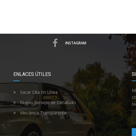
INSTAGRAM
ENLACES ÚTILES
S
Ma
Sacar Cita En Línea
co
Nuevo Servicio de Detallado
su
Mecánica Transparente